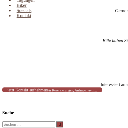
Tagungen
Eschershausen
Biker
Specials
Gerne 
Kontakt
***
Hotel
und
Gasthaus
|
Bitte haben S
Hochzeit
–
Tagungen
–
Biker
Interessiert a
jetzt Kontakt aufnehmen
für Reservierungen, Anfragen uvm...
Suche