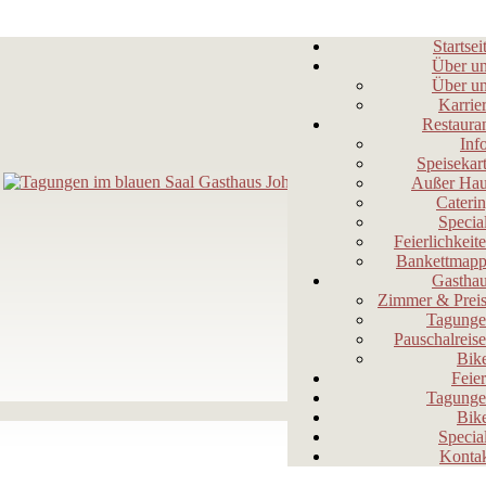
Startsei
Über u
Über u
Karrie
Restaura
Inf
Speisekar
Außer Ha
Cateri
Specia
Feierlichkeit
Bankettmap
Gastha
Zimmer & Prei
Tagung
Pauschalreis
Bik
Feie
Tagung
Bik
Specia
Konta