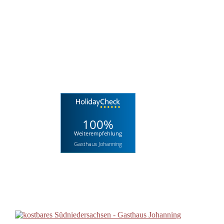
100%
Weiterempfehlung
Gasthaus Johanning
=1 min=3 max=5 offset=0 limit=3 count=1 summary="yes" icon="no" 