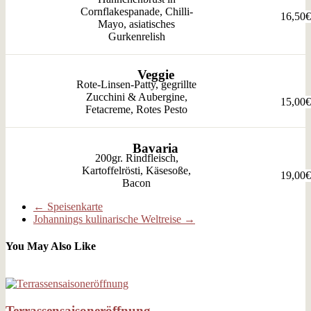
Cornflakespanade, Chilli-
16,50€
Mayo, asiatisches
Gurkenrelish
Veggie
Rote-Linsen-Patty, gegrillte
Zucchini & Aubergine,
15,00€
Fetacreme, Rotes Pesto
Bavaria
200gr. Rindfleisch,
Kartoffelrösti, Käsesoße,
19,00€
Bacon
←
Speisenkarte
Johannings kulinarische Weltreise
→
You May Also Like
Terrassensaisoneröffnung