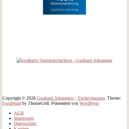
Weiterempfehlung
Gasthaus Johanning
[reviews_rating theme="badge dark narrow" icon="false"
animate=1 min=3 max=5 offset=0 limit=3 count=1 summary="yes"
icon="no" excerpt=60 more="mehr lesen"
write_review_link="Bewertung schreiben"]
Partner
interessante Links
Copyright © 2026
Gasthaus Johanning – Eschershausen
. Theme:
FoodHunt
by ThemeGrill. Präsentiert von
WordPress
AGB
Impressum
Datenschutz
Karriere